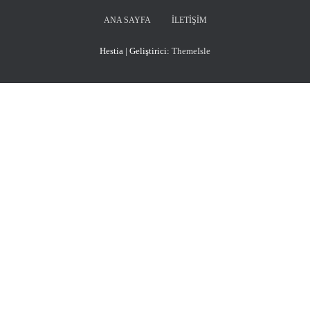
ANA SAYFA
İLETIŞIM
Hestia | Geliştirici:
ThemeIsle