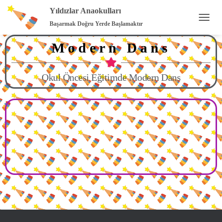
Yıldızlar Anaokulları
Başarmak Doğru Yerde Başlamaktır
M
E
Modern Dans
N
Ü
Y
Ü
Okul Öncesi Eğitimde Modern Dans
A
Ç
/
K
A
P
A