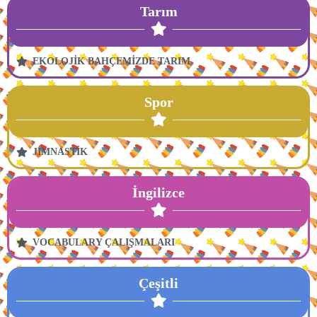
Tarım
EKOLOJİK BAHÇEMİZDE TARIM
Spor
JİMNASTİK
İngilizce
VOCABULARY ÇALIŞMALARI
Çeşitli