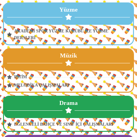
Yüzme
AKADEMİ SPOR YÜZME KULÜBÜ İLE YÜZME
DERSLERİ
Müzik
RİTİM
MELODİKA ÇALIŞMALARI
Drama
EĞLENCELİ BAHÇE VE SINIF İÇİ ÇALIŞMALARI