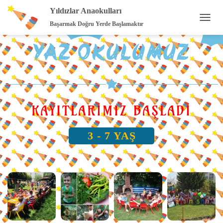
Yıldızlar Anaokulları
Başarmak Doğru Yerde Başlamaktır
M
E
YAZ OKULUMUZ
N
Ü
Y
Ü
A
Ç
/
KAYITLARIMIZ BAŞLADI
K
A
P
3 - 7 YAŞ
A