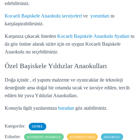
edebilirsiniz.
Kocaeli Başiskele Anaokulu tavsiyeleri
ve
yorumları
nı
karşılaştırabilirsiniz.
Karşınıza çıkacak listeden
Kocaeli Başiskele Anaokulu fiyatları
nı
da göz önüne alarak sizler için en uygun Kocaeli Başiskele
Anaokulu nu seçebilirsiniz.
Özel Başiskele Yıldızlar Anaokulları
Doğa içinde , el yapımı malzeme ve oyuncaklar ile teknoloji
desteğinde ama doğal bir ortamda sıcak ve tavsiye edilen, tercih
edilen bir yuva Yıldızlar Anaokulları.
Konuyla ilgili yazılarımıza
buradan
göz atabilirsiniz.
Kategoriler:
GENEL
Etiketler:
ALTINKENT ANAOKULU
ALTINKENT KREŞ
ANAOKULU