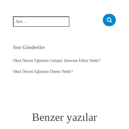
A
r
a
m
a
Son Gönderiler
:
Okul Öncesi Eğitimin Gelişim Sürecine Etkisi Nedir?
Okul Öncesi Eğitimin Önemi Nedir?
Benzer yazılar