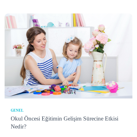
GENEL
Okul Öncesi Eğitimin Gelişim Sürecine Etkisi
Nedir?