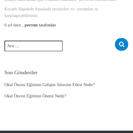
Kocaeli Başiskele Anaokulu tavsiyeleri ve yorumları nı
karşılaştırabilirsiniz.
6 yıl
önce
,
percem
tarafından
A
r
a
m
a
Son Gönderiler
:
Okul Öncesi Eğitimin Gelişim Sürecine Etkisi Nedir?
Okul Öncesi Eğitimin Önemi Nedir?