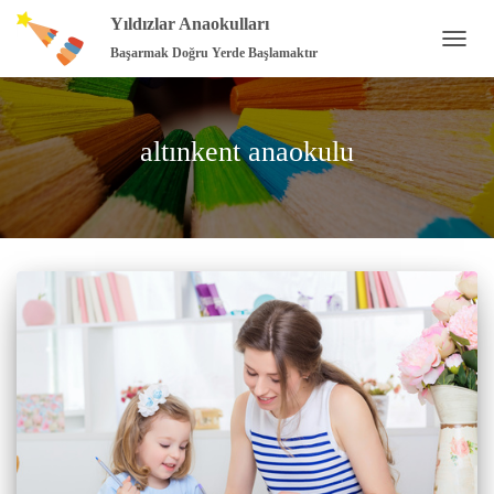
Yıldızlar Anaokulları
Başarmak Doğru Yerde Başlamaktır
MENÜ
AÇ/K
altınkent anaokulu